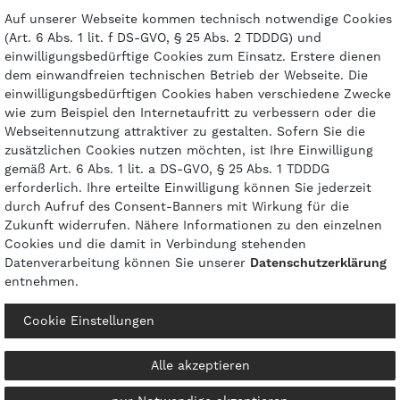
Kontakt
Auf unserer Webseite kommen technisch notwendige Cookies
(Art. 6 Abs. 1 lit. f DS-GVO, § 25 Abs. 2 TDDDG) und
einwilligungsbedürftige Cookies zum Einsatz. Erstere dienen
dem einwandfreien technischen Betrieb der Webseite. Die
einwilligungsbedürftigen Cookies haben verschiedene Zwecke
Zahlungsarten
wie zum Beispiel den Internetaufritt zu verbessern oder die
Webseitennutzung attraktiver zu gestalten. Sofern Sie die
zusätzlichen Cookies nutzen möchten, ist Ihre Einwilligung
gemäß Art. 6 Abs. 1 lit. a DS-GVO, § 25 Abs. 1 TDDDG
erforderlich. Ihre erteilte Einwilligung können Sie jederzeit
durch Aufruf des Consent-Banners mit Wirkung für die
Zukunft widerrufen. Nähere Informationen zu den einzelnen
Cookies und die damit in Verbindung stehenden
Datenverarbeitung können Sie unserer
Daten­schutz­erklärung
entnehmen.
© 2026 gasprofi / Alle Preise sind inkl. geseztl. Mehrwertsteuer und zzgl.
Cookie Einstellungen
Versandkosten
powered by
createyourtemplate
Alle akzeptieren