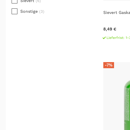
Sievert
(6)
Sonstige
(3)
Sievert Gask
8,49 €
Lieferfrist: 
-7%