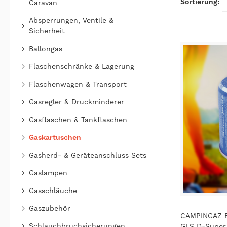
Caravan
Absperrungen, Ventile &
Sicherheit
Ballongas
Flaschenschränke & Lagerung
Flaschenwagen & Transport
Gasregler & Druckminderer
Gasflaschen & Tankflaschen
Gaskartuschen
Gasherd- & Geräteanschluss Sets
Gaslampen
Gasschläuche
Gaszubehör
CAMPINGAZ B
Schlauchbruchsicherungen
GLS D-Super