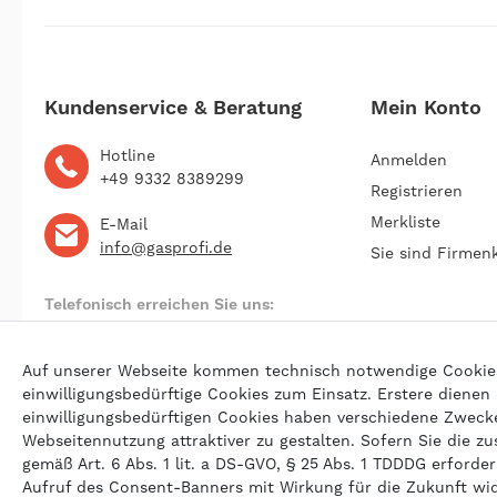
Kundenservice & Beratung
Mein Konto
Hotline
Anmelden
+49 9332 8389299
Registrieren
Merkliste
E-Mail
info@gasprofi.de
Sie sind Firmen
Telefonisch erreichen Sie uns:
Montag bis Freitag 09:00 bis 22:00 Uhr
Auf unserer Webseite kommen technisch notwendige Cookies (
einwilligungsbedürftige Cookies zum Einsatz. Erstere dienen
einwilligungsbedürftigen Cookies haben verschiedene Zwecke 
© 202
Webseitennutzung attraktiver zu gestalten. Sofern Sie die zu
gemäß Art. 6 Abs. 1 lit. a DS-GVO, § 25 Abs. 1 TDDDG erforderl
Aufruf des Consent-Banners mit Wirkung für die Zukunft wi