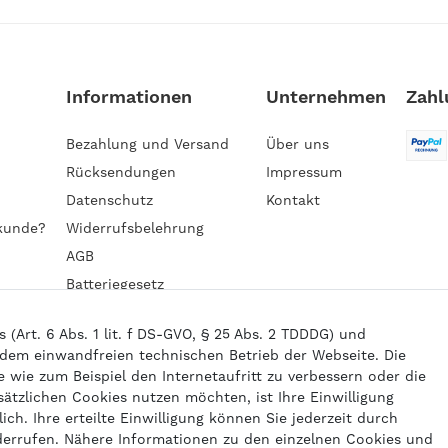
Informationen
Unternehmen
Zahl
Bezahlung und Versand
Über uns
Rücksendungen
Impressum
Datenschutz
Kontakt
kunde?
Widerrufsbelehrung
AGB
Batteriegesetz
Barrierefreiheitserklärung
Art. 6 Abs. 1 lit. f DS-GVO, § 25 Abs. 2 TDDDG) und
 dem einwandfreien technischen Betrieb der Webseite. Die
wie zum Beispiel den Internetaufritt zu verbessern oder die
6 gasprofi / Alle Preise sind inkl. geseztl. Mehrwertsteuer und zzgl.
Versand
sätzlichen Cookies nutzen möchten, ist Ihre Einwilligung
powered by
createyourtemplate
ich. Ihre erteilte Einwilligung können Sie jederzeit durch
derrufen. Nähere Informationen zu den einzelnen Cookies und