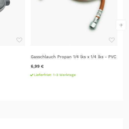
Gasschlauch Propan 1/4 lks x 1/4 lks - PVC
CA
Ed
6,99 €
94
Lieferfrist: 1-3 Werktage
L