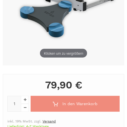
Klicken um zu vergrößern
79,90 €
In den Warenkorb
inkl. 19% MwSt. zzgl.
Versand
Lieferfrist: 4-7 Werktage