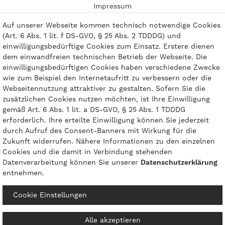
Impressum
Kontakt
Auf unserer Webseite kommen technisch notwendige Cookies
(Art. 6 Abs. 1 lit. f DS-GVO, § 25 Abs. 2 TDDDG) und
einwilligungsbedürftige Cookies zum Einsatz. Erstere dienen
dem einwandfreien technischen Betrieb der Webseite. Die
einwilligungsbedürftigen Cookies haben verschiedene Zwecke
Zahlungsarten
wie zum Beispiel den Internetaufritt zu verbessern oder die
Webseitennutzung attraktiver zu gestalten. Sofern Sie die
zusätzlichen Cookies nutzen möchten, ist Ihre Einwilligung
gemäß Art. 6 Abs. 1 lit. a DS-GVO, § 25 Abs. 1 TDDDG
erforderlich. Ihre erteilte Einwilligung können Sie jederzeit
durch Aufruf des Consent-Banners mit Wirkung für die
Zukunft widerrufen. Nähere Informationen zu den einzelnen
Cookies und die damit in Verbindung stehenden
Datenverarbeitung können Sie unserer
Daten­schutz­erklärung
entnehmen.
© 2026 gasprofi / Alle Preise sind inkl. geseztl. Mehrwertsteuer und zzgl.
Cookie Einstellungen
Versandkosten
powered by
createyourtemplate
Alle akzeptieren