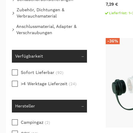
7,29 €
Zubehör, Dichtungen &
Lieferfrist: 
Verbrauchsmaterial
Anschlussmaterial, Adapter &
Verschraubungen
-36%
Verfügbarkeit
Sofort Lieferbar
(92)
>4 Werktage Lieferzeit
(24)
Hersteller
Campingaz
(2)