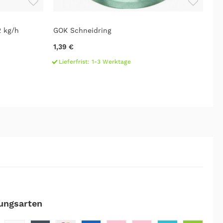
2 kg/h
GOK Schneidring
GO
1,39 €
7,
Lieferfrist: 1-3 Werktage
L
ungsarten