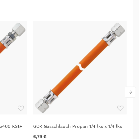
x400 KSt+
GOK Gasschlauch Propan 1/4 lks x 1/4 lks
GO
Ty
6,79 €