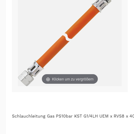
Klicken um zu vergrößern
Schlauchleitung Gas PS10bar KST G1/4LH UEM x RVS8 x 4