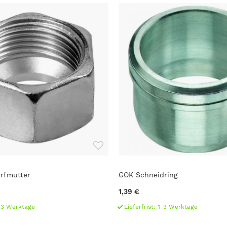
rfmutter
GOK Schneidring
1,39 €
1-3 Werktage
Lieferfrist: 1-3 Werktage