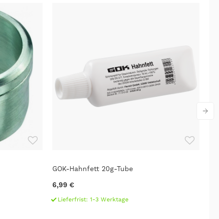
GOK-Hahnfett 20g-Tube
GO
6,99 €
4,
Lieferfrist: 1-3 Werktage
L