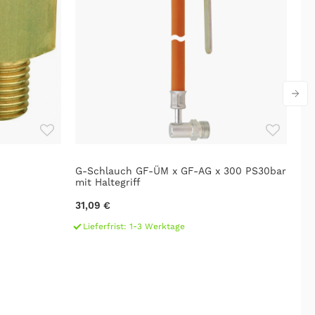
G-Schlauch GF-ÜM x GF-AG x 300 PS30bar
GO
mit Haltegriff
Pr
31,09 €
48
Lieferfrist: 1-3 Werktage
L