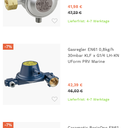
41,98 €
47,23 €
Lieferfrist: 4-7 Werktage
-7%
Gasregler EN61 0,8kg/h
30mbar KLF x G1/4 LH-KN
UForm PRV Marine
42,39 €
46,02 €
Lieferfrist: 4-7 Werktage
-7%
Caramatic BasicOne EN61-