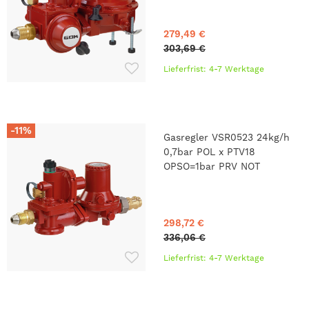
279,49 €
303,69 €
Lieferfrist: 4-7 Werktage
-11%
Gasregler VSR0523 24kg/h
0,7bar POL x PTV18
OPSO=1bar PRV NOT
298,72 €
336,06 €
Lieferfrist: 4-7 Werktage