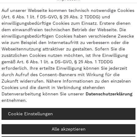
Kontakt
Auf unserer Webseite kommen technisch notwendige Cookies
(Art. 6 Abs. 1 lit. f DS-GVO, § 25 Abs. 2 TDDDG) und
einwilligungsbedürftige Cookies zum Einsatz. Erstere dienen
dem einwandfreien technischen Betrieb der Webseite. Die
einwilligungsbedürftigen Cookies haben verschiedene Zwecke
Zahlungsarten
wie zum Beispiel den Internetaufritt zu verbessern oder die
Webseitennutzung attraktiver zu gestalten. Sofern Sie die
zusätzlichen Cookies nutzen möchten, ist Ihre Einwilligung
gemäß Art. 6 Abs. 1 lit. a DS-GVO, § 25 Abs. 1 TDDDG
erforderlich. Ihre erteilte Einwilligung können Sie jederzeit
durch Aufruf des Consent-Banners mit Wirkung für die
Zukunft widerrufen. Nähere Informationen zu den einzelnen
Cookies und die damit in Verbindung stehenden
Datenverarbeitung können Sie unserer
Daten­schutz­erklärung
entnehmen.
© 2026 gasprofi / Alle Preise sind inkl. geseztl. Mehrwertsteuer und zzgl.
Cookie Einstellungen
Versandkosten
powered by
createyourtemplate
Alle akzeptieren