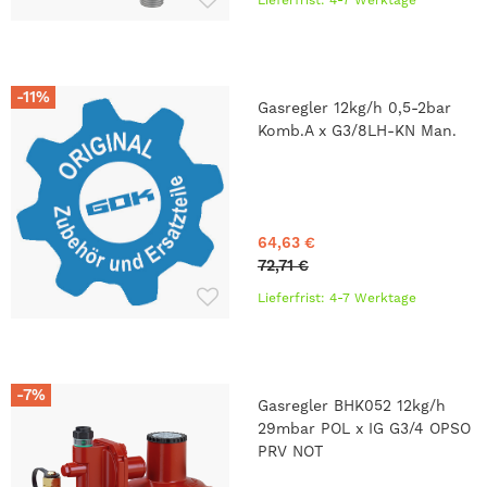
Lieferfrist: 4-7 Werktage
-11%
Gasregler 12kg/h 0,5-2bar
Komb.A x G3/8LH-KN Man.
64,63 €
72,71 €
Lieferfrist: 4-7 Werktage
-7%
Gasregler BHK052 12kg/h
29mbar POL x IG G3/4 OPSO
PRV NOT