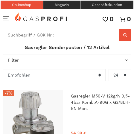
Onlineshop
Magazin
Geschäftskunden
0
0
Gasregler Sonderposten / 12 Artikel
Filter
-7%
Gasregler M50-V 12kg/h 0,5-
4bar Komb.A-90G x G3/8LH-
KN Man.
54,39 €