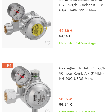
DS 1,5kg/h 30mbar KLF x
G1/4LH-KN S2SR Man.
49,89 €
54,14 €
Lieferfrist: 4-7 Werktage
-11%
Gasregler EN61-DS 1,5kg/h
50mbar Komb.A x G1/4LH-
KN-90G UEDS Man.
50,52 €
56,84 €