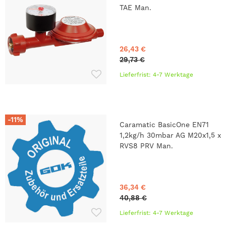
TAE Man.
26,43 €
29,73 €
Lieferfrist: 4-7 Werktage
-11%
Caramatic BasicOne EN71
1,2kg/h 30mbar AG M20x1,5 x
RVS8 PRV Man.
36,34 €
40,88 €
Lieferfrist: 4-7 Werktage