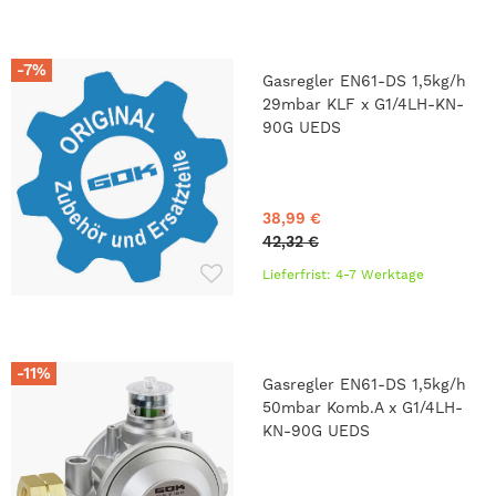
-7%
Gasregler EN61-DS 1,5kg/h
29mbar KLF x G1/4LH-KN-
90G UEDS
38,99 €
42,32 €
Lieferfrist: 4-7 Werktage
-11%
Gasregler EN61-DS 1,5kg/h
50mbar Komb.A x G1/4LH-
KN-90G UEDS