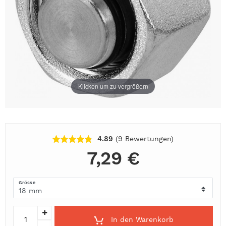
Klicken um zu vergrößern
4.89
(9
Bewertungen
)
7,29 €
Grösse
In den Warenkorb