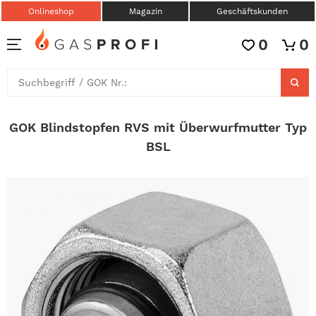
Onlineshop
Magazin
Geschäftskunden
0
0
GOK Blindstopfen RVS mit Überwurfmutter Typ
BSL