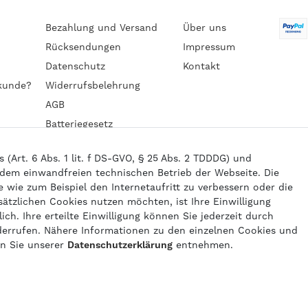
Bezahlung und Versand
Über uns
Rücksendungen
Impressum
Datenschutz
Kontakt
kunde?
Widerrufsbelehrung
AGB
Batteriegesetz
Barrierefreiheitserklärung
Art. 6 Abs. 1 lit. f DS-GVO, § 25 Abs. 2 TDDDG) und
 dem einwandfreien technischen Betrieb der Webseite. Die
wie zum Beispiel den Internetaufritt zu verbessern oder die
6 gasprofi / Alle Preise sind inkl. geseztl. Mehrwertsteuer und zzgl.
Versand
sätzlichen Cookies nutzen möchten, ist Ihre Einwilligung
powered by
createyourtemplate
ich. Ihre erteilte Einwilligung können Sie jederzeit durch
derrufen. Nähere Informationen zu den einzelnen Cookies und
en Sie unserer
Daten­schutz­erklärung
entnehmen.
Kontakt
Vertrag widerrufen