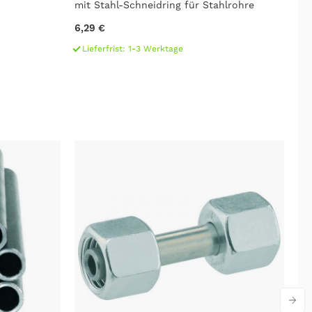
mit Stahl-Schneidring für Stahlrohre
3,
6,29 €
L
Lieferfrist: 1-3 Werktage