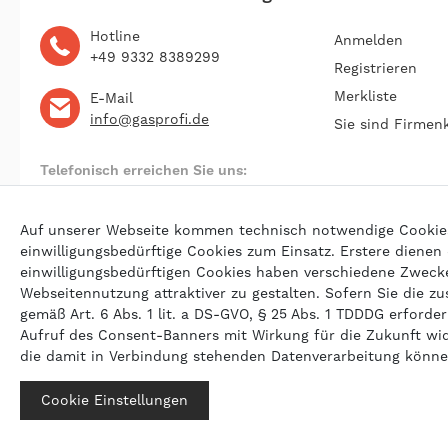
Hotline
Anmelden
+49 9332 8389299
Registrieren
Merkliste
E-Mail
info@gasprofi.de
Sie sind Firmen
Telefonisch erreichen Sie uns:
Montag bis Freitag 09:00 bis 22:00 Uhr
Auf unserer Webseite kommen technisch notwendige Cookies (
einwilligungsbedürftige Cookies zum Einsatz. Erstere dienen
einwilligungsbedürftigen Cookies haben verschiedene Zwecke 
© 202
Webseitennutzung attraktiver zu gestalten. Sofern Sie die zu
gemäß Art. 6 Abs. 1 lit. a DS-GVO, § 25 Abs. 1 TDDDG erforderl
Aufruf des Consent-Banners mit Wirkung für die Zukunft wi
die damit in Verbindung stehenden Datenverarbeitung könn
Cookie Einstellungen