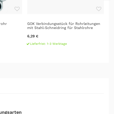
rohr
GOK Verbindungsstück für Rohrleitungen
GO
mit Stahl-Schneidring für Stahlrohre
15
6,29 €
20
Lieferfrist: 1-3 Werktage
L
ungsarten