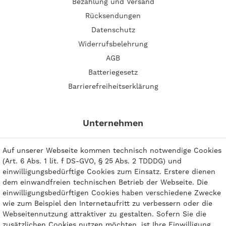
Bezahlung und Versand
Rücksendungen
Datenschutz
Widerrufsbelehrung
AGB
Batteriegesetz
Barrierefreiheitserklärung
Unternehmen
Über uns
Auf unserer Webseite kommen technisch notwendige Cookies
Impressum
(Art. 6 Abs. 1 lit. f DS-GVO, § 25 Abs. 2 TDDDG) und
einwilligungsbedürftige Cookies zum Einsatz. Erstere dienen
Kontakt
dem einwandfreien technischen Betrieb der Webseite. Die
einwilligungsbedürftigen Cookies haben verschiedene Zwecke
wie zum Beispiel den Internetaufritt zu verbessern oder die
Webseitennutzung attraktiver zu gestalten. Sofern Sie die
zusätzlichen Cookies nutzen möchten, ist Ihre Einwilligung