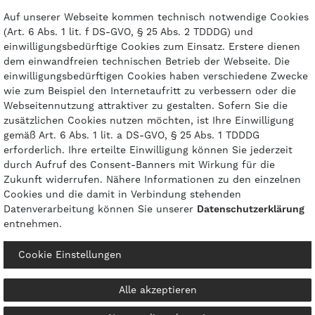
Kontakt
Auf unserer Webseite kommen technisch notwendige Cookies
(Art. 6 Abs. 1 lit. f DS-GVO, § 25 Abs. 2 TDDDG) und
einwilligungsbedürftige Cookies zum Einsatz. Erstere dienen
dem einwandfreien technischen Betrieb der Webseite. Die
einwilligungsbedürftigen Cookies haben verschiedene Zwecke
Zahlungsarten
wie zum Beispiel den Internetaufritt zu verbessern oder die
Webseitennutzung attraktiver zu gestalten. Sofern Sie die
zusätzlichen Cookies nutzen möchten, ist Ihre Einwilligung
gemäß Art. 6 Abs. 1 lit. a DS-GVO, § 25 Abs. 1 TDDDG
erforderlich. Ihre erteilte Einwilligung können Sie jederzeit
durch Aufruf des Consent-Banners mit Wirkung für die
Zukunft widerrufen. Nähere Informationen zu den einzelnen
Cookies und die damit in Verbindung stehenden
Datenverarbeitung können Sie unserer
Daten­schutz­erklärung
entnehmen.
© 2026 gasprofi / Alle Preise sind inkl. geseztl. Mehrwertsteuer und zzgl.
Cookie Einstellungen
Versandkosten
powered by
createyourtemplate
Alle akzeptieren