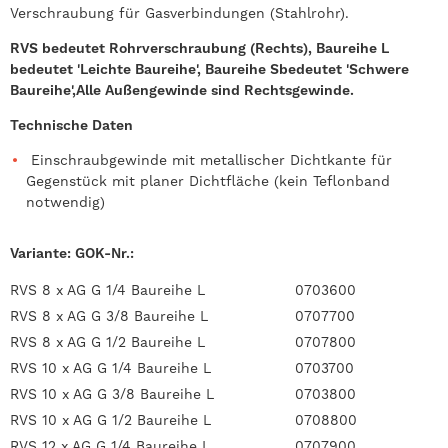
Verschraubung für Gasverbindungen (Stahlrohr).
RVS bedeutet Rohrverschraubung (Rechts), Baureihe L
bedeutet 'Leichte Baureihe', Baureihe Sbedeutet 'Schwere
Baureihe',Alle Außengewinde sind Rechtsgewinde.
Technische Daten
Einschraubgewinde mit metallischer Dichtkante für
Gegenstück mit planer Dichtfläche (kein Teflonband
notwendig)
Variante:
GOK-Nr.:
RVS 8 x AG G 1/4 Baureihe L
0703600
RVS 8 x AG G 3/8 Baureihe L
0707700
RVS 8 x AG G 1/2 Baureihe L
0707800
RVS 10 x AG G 1/4 Baureihe L
0703700
RVS 10 x AG G 3/8 Baureihe L
0703800
RVS 10 x AG G 1/2 Baureihe L
0708800
RVS 12 x AG G 1/4 Baureihe L
0707900