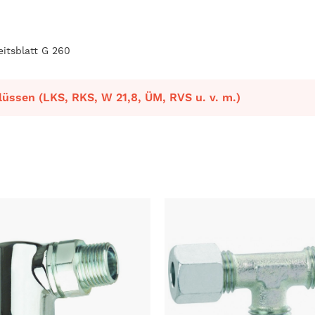
itsblatt G 260
üssen (LKS, RKS, W 21,8, ÜM, RVS u. v. m.)