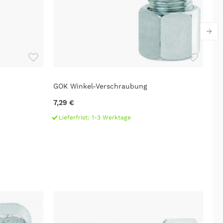
GOK Winkel-Verschraubung
GO
ve
7,29 €
5,1
Lieferfrist: 1-3 Werktage
L
-