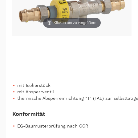
Klicken um zu vergrößern
mit Isolierstück
mit Absperrventil
thermische Absperreinrichtung "T" (TAE) zur selbsttäti
Konformität
EG-Baumusterprüfung nach GGR