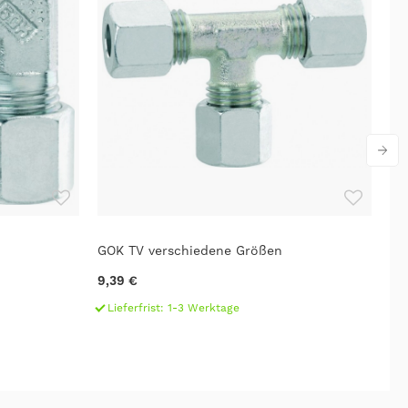
GOK TV verschiedene Größen
SA
9,39 €
77
Lieferfrist: 1-3 Werktage
L