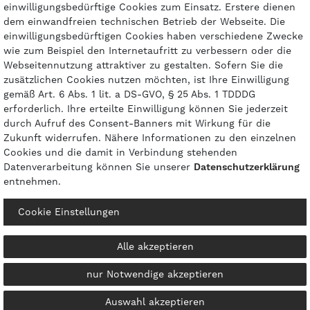
einwilligungsbedürftige Cookies zum Einsatz. Erstere dienen
dem einwandfreien technischen Betrieb der Webseite. Die
Zahlungsarten
einwilligungsbedürftigen Cookies haben verschiedene Zwecke
wie zum Beispiel den Internetaufritt zu verbessern oder die
Webseitennutzung attraktiver zu gestalten. Sofern Sie die
zusätzlichen Cookies nutzen möchten, ist Ihre Einwilligung
gemäß Art. 6 Abs. 1 lit. a DS-GVO, § 25 Abs. 1 TDDDG
erforderlich. Ihre erteilte Einwilligung können Sie jederzeit
durch Aufruf des Consent-Banners mit Wirkung für die
Zukunft widerrufen. Nähere Informationen zu den einzelnen
Cookies und die damit in Verbindung stehenden
Datenverarbeitung können Sie unserer
Daten­schutz­erklärung
entnehmen.
© 2026 gasprofi / Alle Preise sind inkl. geseztl. Mehrwertsteuer und zzgl.
Versandkosten
Cookie Einstellungen
powered by
createyourtemplate
Alle akzeptieren
nur Notwendige akzeptieren
Kontakt
Vertrag widerrufen
Auswahl akzeptieren