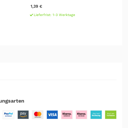
1,39 €
7,
Lieferfrist: 1-3 Werktage
L
ungsarten