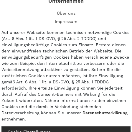
Unternehmen
Über uns
Impressum
Kontakt
Auf unserer Webseite kommen technisch notwendige Cookies
(Art. 6 Abs. 1 lit. f DS-GVO, § 25 Abs. 2 TDDDG) und
einwilligungsbedürftige Cookies zum Einsatz. Erstere dienen
dem einwandfreien technischen Betrieb der Webseite. Die
einwilligungsbedürftigen Cookies haben verschiedene Zwecke
Zahlungsarten
wie zum Beispiel den Internetaufritt zu verbessern oder die
Webseitennutzung attraktiver zu gestalten. Sofern Sie die
zusätzlichen Cookies nutzen möchten, ist Ihre Einwilligung
gemäß Art. 6 Abs. 1 lit. a DS-GVO, § 25 Abs. 1 TDDDG
erforderlich. Ihre erteilte Einwilligung können Sie jederzeit
durch Aufruf des Consent-Banners mit Wirkung für die
Zukunft widerrufen. Nähere Informationen zu den einzelnen
Cookies und die damit in Verbindung stehenden
Datenverarbeitung können Sie unserer
Daten­schutz­erklärung
entnehmen.
© 2026 gasprofi / Alle Preise sind inkl. geseztl. Mehrwertsteuer und zzgl.