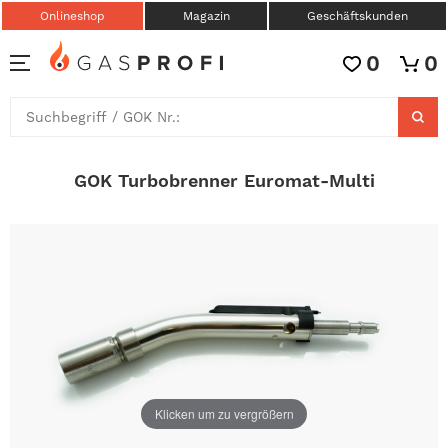
Onlineshop
Magazin
Geschäftskunden
0
0
GOK Turbobrenner Euromat-Multi
Klicken um zu vergrößern