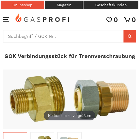
Onlineshop
Magazin
Geschäftskunden
0
0
GOK Verbindungsstück für Trennverschraubung
Klicken um zu vergrößern