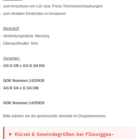
zum Anschluss von Löt- bzw. Press-Trennverschraubungen
zum direkten Eindichten in Armaturen
Werkstoff:
Verbindungsstück: Messing
Überwurfmutter: Niro
Varianten:
AG G 3/8 x AG G 3/4 KN
GOK Nummer:1435938
AG R 3/4 x G 3/4 ÜM
GOK Nummer:1435929
Bitte wählen sie die gewünschte Variante im Dropdownmenü.
Kürzel & Gewindegrößen bei Flüssiggas-