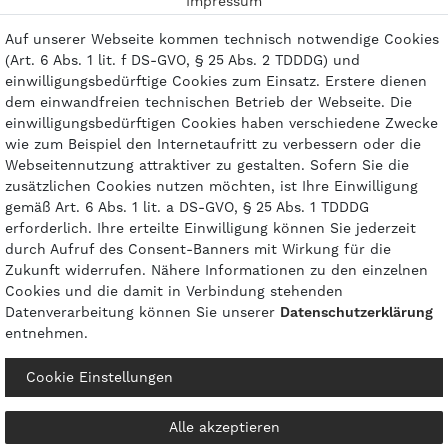
Impressum
Kontakt
Auf unserer Webseite kommen technisch notwendige Cookies
(Art. 6 Abs. 1 lit. f DS-GVO, § 25 Abs. 2 TDDDG) und
einwilligungsbedürftige Cookies zum Einsatz. Erstere dienen
dem einwandfreien technischen Betrieb der Webseite. Die
einwilligungsbedürftigen Cookies haben verschiedene Zwecke
Zahlungsarten
wie zum Beispiel den Internetaufritt zu verbessern oder die
Webseitennutzung attraktiver zu gestalten. Sofern Sie die
zusätzlichen Cookies nutzen möchten, ist Ihre Einwilligung
gemäß Art. 6 Abs. 1 lit. a DS-GVO, § 25 Abs. 1 TDDDG
erforderlich. Ihre erteilte Einwilligung können Sie jederzeit
durch Aufruf des Consent-Banners mit Wirkung für die
Zukunft widerrufen. Nähere Informationen zu den einzelnen
Cookies und die damit in Verbindung stehenden
Datenverarbeitung können Sie unserer
Daten­schutz­erklärung
entnehmen.
© 2026 gasprofi / Alle Preise sind inkl. geseztl. Mehrwertsteuer und zzgl.
Cookie Einstellungen
Versandkosten
powered by
createyourtemplate
Alle akzeptieren