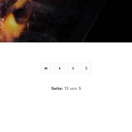
4
5
Seite:
13 von 5