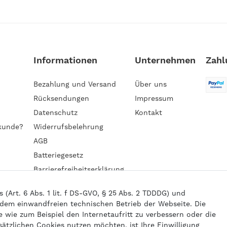
Informationen
Unternehmen
Zahl
Bezahlung und Versand
Über uns
Rücksendungen
Impressum
Datenschutz
Kontakt
kunde?
Widerrufsbelehrung
AGB
Batteriegesetz
Barrierefreiheitserklärung
Art. 6 Abs. 1 lit. f DS-GVO, § 25 Abs. 2 TDDDG) und
 dem einwandfreien technischen Betrieb der Webseite. Die
6 gasprofi / Alle Preise sind inkl. geseztl. Mehrwertsteuer und zzgl.
Versand
powered by
createyourtemplate
wie zum Beispiel den Internetaufritt zu verbessern oder die
sätzlichen Cookies nutzen möchten, ist Ihre Einwilligung