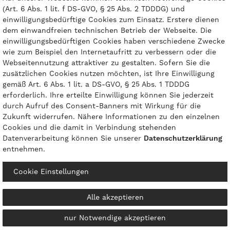
(Art. 6 Abs. 1 lit. f DS-GVO, § 25 Abs. 2 TDDDG) und
einwilligungsbedürftige Cookies zum Einsatz. Erstere dienen
dem einwandfreien technischen Betrieb der Webseite. Die
einwilligungsbedürftigen Cookies haben verschiedene Zwecke
wie zum Beispiel den Internetaufritt zu verbessern oder die
Zahlungsarten
Webseitennutzung attraktiver zu gestalten. Sofern Sie die
zusätzlichen Cookies nutzen möchten, ist Ihre Einwilligung
gemäß Art. 6 Abs. 1 lit. a DS-GVO, § 25 Abs. 1 TDDDG
erforderlich. Ihre erteilte Einwilligung können Sie jederzeit
durch Aufruf des Consent-Banners mit Wirkung für die
Zukunft widerrufen. Nähere Informationen zu den einzelnen
Cookies und die damit in Verbindung stehenden
Datenverarbeitung können Sie unserer
Daten­schutz­erklärung
entnehmen.
© 2026 gasprofi / Alle Preise sind inkl. geseztl. Mehrwertsteuer und zzgl.
Cookie Einstellungen
Versandkosten
powered by
createyourtemplate
Alle akzeptieren
nur Notwendige akzeptieren