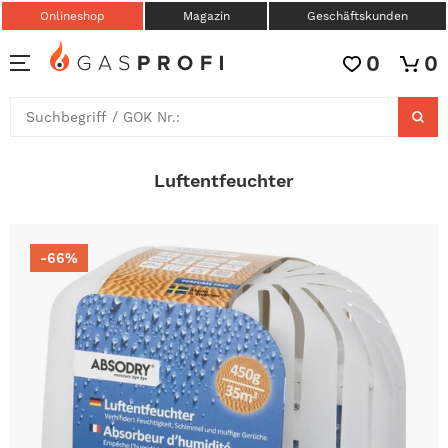
Onlineshop
Magazin
Geschäftskunden
0
0
Luftentfeuchter
-66%