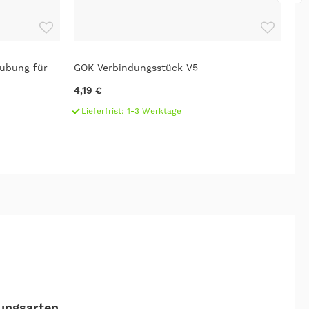
ubung für
GOK Verbindungsstück V5
GO
4,19 €
4,
Lieferfrist: 1-3 Werktage
L
ungsarten