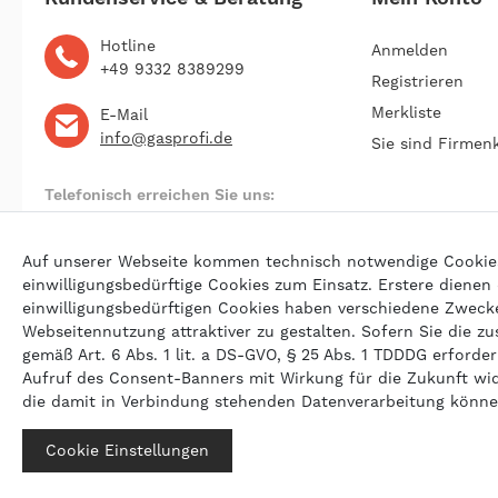
Hotline
Anmelden
+49 9332 8389299
Registrieren
Merkliste
E-Mail
info@gasprofi.de
Sie sind Firmen
Telefonisch erreichen Sie uns:
Montag bis Freitag 09:00 bis 22:00 Uhr
Auf unserer Webseite kommen technisch notwendige Cookies (
einwilligungsbedürftige Cookies zum Einsatz. Erstere dienen
einwilligungsbedürftigen Cookies haben verschiedene Zwecke 
© 202
Webseitennutzung attraktiver zu gestalten. Sofern Sie die zu
gemäß Art. 6 Abs. 1 lit. a DS-GVO, § 25 Abs. 1 TDDDG erforderl
Aufruf des Consent-Banners mit Wirkung für die Zukunft wi
die damit in Verbindung stehenden Datenverarbeitung könn
Cookie Einstellungen