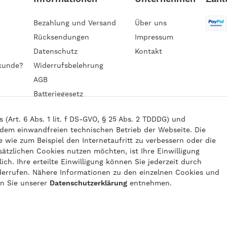
Bezahlung und Versand
Über uns
Rücksendungen
Impressum
Datenschutz
Kontakt
kunde?
Widerrufsbelehrung
AGB
Batteriegesetz
Barrierefreiheitserklärung
Art. 6 Abs. 1 lit. f DS-GVO, § 25 Abs. 2 TDDDG) und
 dem einwandfreien technischen Betrieb der Webseite. Die
wie zum Beispiel den Internetaufritt zu verbessern oder die
6 gasprofi / Alle Preise sind inkl. geseztl. Mehrwertsteuer und zzgl.
Versand
sätzlichen Cookies nutzen möchten, ist Ihre Einwilligung
powered by
createyourtemplate
ich. Ihre erteilte Einwilligung können Sie jederzeit durch
derrufen. Nähere Informationen zu den einzelnen Cookies und
en Sie unserer
Daten­schutz­erklärung
entnehmen.
Kontakt
Vertrag widerrufen