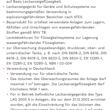
auf Basis Leckanzeigeflüssigkeit.
Leckanzeigegerät für Geräte und Schutzsysteme zur
bestimmungsgemäßen Verwendung in
explosionsgefährdeten Bereichen nach ATEX.
Bauprodukt für ortsfest verwendete Anlagen zum Lagern,
Abfüllen und Umschlagen von wassergefährdenden
Stoffen gemäß MVV TB:
Leckdetektoren für Flüssigkeitssysteme zur Lagerung
wassergefährdender Flüssigkeiten.
zur Überwachung doppelwandiger, druckloser, ober- und
unterirdischer Tanks, z. B. nach DIN 6608-2, DIN 6616, DIN
6618-3, DIN 6619-2, DIN 6623-2, DIN 6624-2, EN 12285-1,
EN 12285-2, EN 12285-3, NBN I 03-004
Verwendung in Deutschland:
Verwendung nur für oberirdische Tanks.
Das Volumen des Überwachungsraumes der Anlage darf
3
maximal 1 m
betragen. Die Leckanzeigeflüssigkeit darf
höchstens WGK 1 sein.
Für in Betrieb befindliche Leckanzeigegeräte des Typs
LAG 2000 A in Anlagen, die vor dem 31.12.2002 errichtet
wurden, gilt die Einschränkung für das Volumen des
3
Überwachungsraumes der Anlage von max. 1 m
nicht.