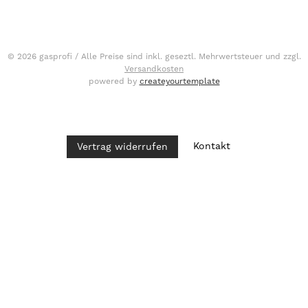
© 2026 gasprofi / Alle Preise sind inkl. geseztl. Mehrwertsteuer und zzgl.
Versandkosten
powered by
createyourtemplate
Kontakt
Vertrag widerrufen