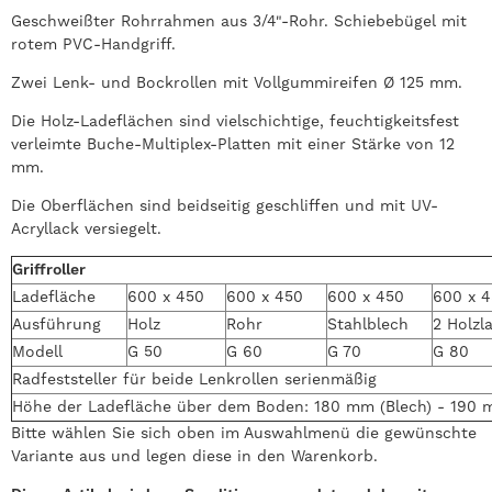
Geschweißter Rohrrahmen aus 3/4"-Rohr. Schiebebügel mit
rotem PVC-Handgriff.
Zwei Lenk- und Bockrollen mit Vollgummireifen Ø 125 mm.
Die Holz-Ladeflächen sind vielschichtige, feuchtigkeitsfest
verleimte Buche-Multiplex-Platten mit einer Stärke von 12
mm.
Die Oberflächen sind beidseitig geschliffen und mit UV-
Acryllack versiegelt.
Griffroller
Ladefläche
600 x 450
600 x 450
600 x 450
600 x 
Ausführung
Holz
Rohr
Stahlblech
2 Holzl
Modell
G 50
G 60
G 70
G 80
Radfeststeller für beide Lenkrollen serienmäßig
Höhe der Ladefläche über dem Boden: 180 mm (Blech) - 190 
Bitte wählen Sie sich oben im Auswahlmenü die gewünschte
Variante aus und legen diese in den Warenkorb.