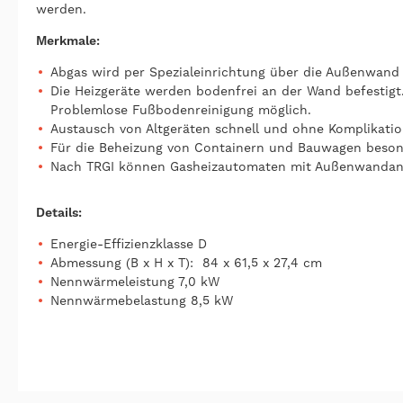
werden.
Merkmale:
Abgas wird per Spezialeinrichtung über die Außenwand
Die Heizgeräte werden bodenfrei an der Wand befestigt
Problemlose Fußbodenreinigung möglich.
Austausch von Altgeräten schnell und ohne Komplika­ti
Für die Beheizung von Containern und Bauwagen besonde
Nach TRGI können Gasheizautomaten mit Außenwandansc
Details:
Energie-Effizienzklasse D
Abmessung (B x H x T): 84 x 61,5 x 27,4 cm
Nennwärmeleistung 7,0 kW
Nennwärmebelastung 8,5 kW