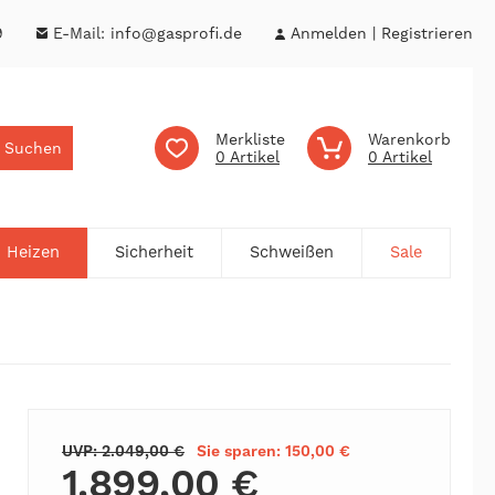
9
E-Mail:
info@gasprofi.de
Anmelden
Registrieren
Merkliste
Warenkorb
Suchen
0
0
Heizen
Sicherheit
Schweißen
Sale
UVP: 2.049,00 €
Sie sparen: 150,00 €
1.899,00 €