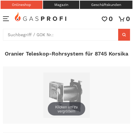
Onlineshop
Magazin
Geschäftskunden
0
0
Oranier Teleskop-Rohrsystem für 8745 Korsika
Klicken um zu
vergrößern