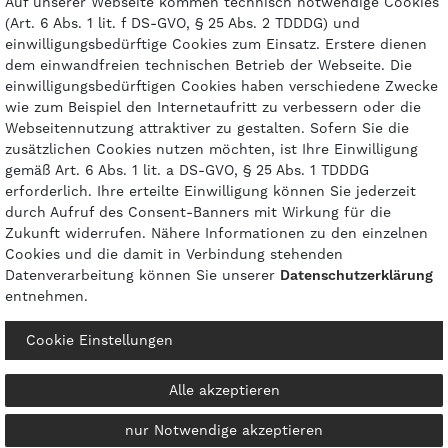
Auf unserer Webseite kommen technisch notwendige Cookies
(Art. 6 Abs. 1 lit. f DS-GVO, § 25 Abs. 2 TDDDG) und
einwilligungsbedürftige Cookies zum Einsatz. Erstere dienen
dem einwandfreien technischen Betrieb der Webseite. Die
einwilligungsbedürftigen Cookies haben verschiedene Zwecke
Zahlungsarten
wie zum Beispiel den Internetaufritt zu verbessern oder die
Webseitennutzung attraktiver zu gestalten. Sofern Sie die
zusätzlichen Cookies nutzen möchten, ist Ihre Einwilligung
gemäß Art. 6 Abs. 1 lit. a DS-GVO, § 25 Abs. 1 TDDDG
erforderlich. Ihre erteilte Einwilligung können Sie jederzeit
durch Aufruf des Consent-Banners mit Wirkung für die
Zukunft widerrufen. Nähere Informationen zu den einzelnen
Cookies und die damit in Verbindung stehenden
Datenverarbeitung können Sie unserer
Daten­schutz­erklärung
entnehmen.
© 2026 gasprofi / Alle Preise sind inkl. geseztl. Mehrwertsteuer und zzgl.
Cookie Einstellungen
Versandkosten
powered by
createyourtemplate
Alle akzeptieren
nur Notwendige akzeptieren