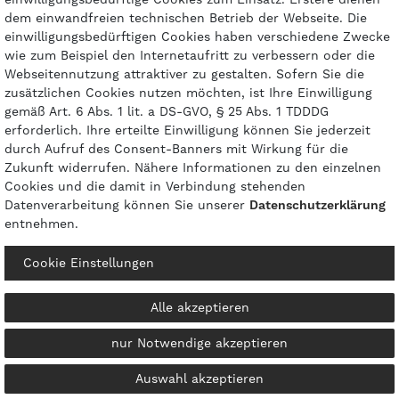
dem einwandfreien technischen Betrieb der Webseite. Die
einwilligungsbedürftigen Cookies haben verschiedene Zwecke
Zahlungsarten
wie zum Beispiel den Internetaufritt zu verbessern oder die
Webseitennutzung attraktiver zu gestalten. Sofern Sie die
zusätzlichen Cookies nutzen möchten, ist Ihre Einwilligung
gemäß Art. 6 Abs. 1 lit. a DS-GVO, § 25 Abs. 1 TDDDG
erforderlich. Ihre erteilte Einwilligung können Sie jederzeit
durch Aufruf des Consent-Banners mit Wirkung für die
Zukunft widerrufen. Nähere Informationen zu den einzelnen
Cookies und die damit in Verbindung stehenden
Datenverarbeitung können Sie unserer
Daten­schutz­erklärung
entnehmen.
© 2026 gasprofi / Alle Preise sind inkl. geseztl. Mehrwertsteuer und zzgl.
Cookie Einstellungen
Versandkosten
powered by
createyourtemplate
Alle akzeptieren
nur Notwendige akzeptieren
Kontakt
Vertrag widerrufen
Auswahl akzeptieren