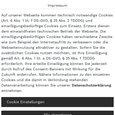
Impressum
Kontakt
Auf unserer Webseite kommen technisch notwendige Cookies
(Art. 6 Abs. 1 lit. f DS-GVO, § 25 Abs. 2 TDDDG) und
einwilligungsbedürftige Cookies zum Einsatz. Erstere dienen
dem einwandfreien technischen Betrieb der Webseite. Die
einwilligungsbedürftigen Cookies haben verschiedene Zwecke
Zahlungsarten
wie zum Beispiel den Internetaufritt zu verbessern oder die
Webseitennutzung attraktiver zu gestalten. Sofern Sie die
zusätzlichen Cookies nutzen möchten, ist Ihre Einwilligung
gemäß Art. 6 Abs. 1 lit. a DS-GVO, § 25 Abs. 1 TDDDG
erforderlich. Ihre erteilte Einwilligung können Sie jederzeit
durch Aufruf des Consent-Banners mit Wirkung für die
Zukunft widerrufen. Nähere Informationen zu den einzelnen
Cookies und die damit in Verbindung stehenden
Datenverarbeitung können Sie unserer
Daten­schutz­erklärung
entnehmen.
© 2026 gasprofi / Alle Preise sind inkl. geseztl. Mehrwertsteuer und zzgl.
Cookie Einstellungen
Versandkosten
powered by
createyourtemplate
Alle akzeptieren