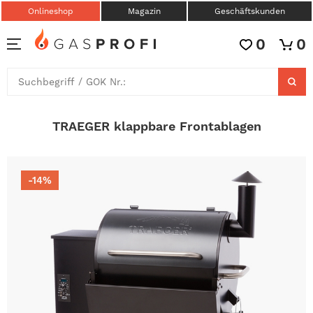
Onlineshop
Magazin
Geschäftskunden
0
0
TRAEGER klappbare Frontablagen
-14%