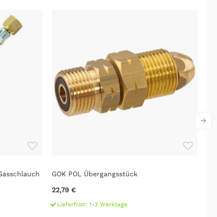
 Gasschlauch
GOK POL Übergangsstück
GO
22,79 €
9,
Lieferfrist: 1-3 Werktage
L