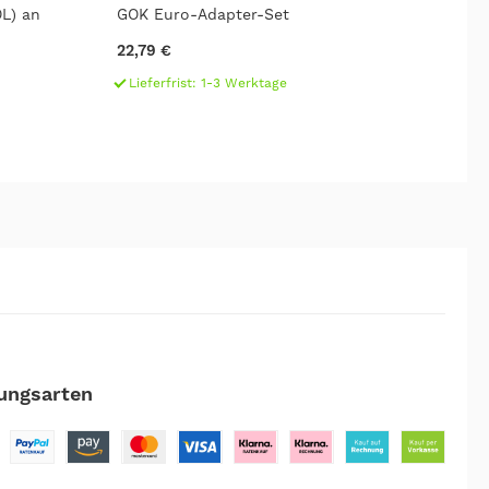
OL) an
GOK Euro-Adapter-Set
GO
22,79 €
9,
Lieferfrist: 1-3 Werktage
L
ungsarten