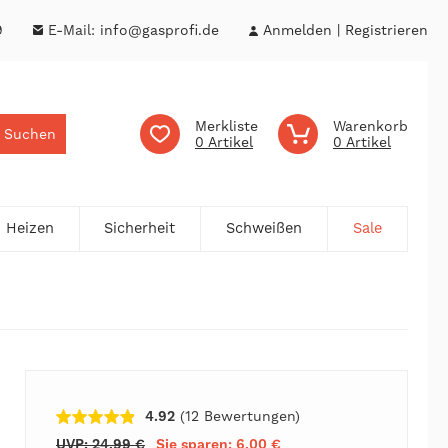
9
E-Mail:
info@gasprofi.de
Anmelden
Registrieren
Merkliste
Warenkorb
Suchen
0
0
Heizen
Sicherheit
Schweißen
Sale
4.92
(12
Bewertungen
)
UVP: 24,99 €
Sie sparen: 6,00 €