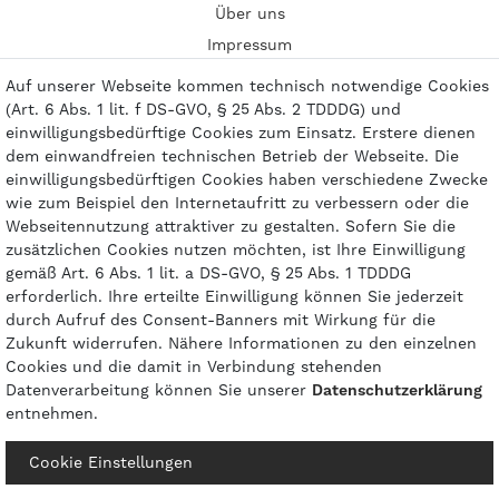
Über uns
Impressum
Kontakt
Auf unserer Webseite kommen technisch notwendige Cookies
(Art. 6 Abs. 1 lit. f DS-GVO, § 25 Abs. 2 TDDDG) und
einwilligungsbedürftige Cookies zum Einsatz. Erstere dienen
dem einwandfreien technischen Betrieb der Webseite. Die
einwilligungsbedürftigen Cookies haben verschiedene Zwecke
Zahlungsarten
wie zum Beispiel den Internetaufritt zu verbessern oder die
Webseitennutzung attraktiver zu gestalten. Sofern Sie die
zusätzlichen Cookies nutzen möchten, ist Ihre Einwilligung
gemäß Art. 6 Abs. 1 lit. a DS-GVO, § 25 Abs. 1 TDDDG
erforderlich. Ihre erteilte Einwilligung können Sie jederzeit
durch Aufruf des Consent-Banners mit Wirkung für die
Zukunft widerrufen. Nähere Informationen zu den einzelnen
Cookies und die damit in Verbindung stehenden
Datenverarbeitung können Sie unserer
Daten­schutz­erklärung
entnehmen.
© 2026 gasprofi / Alle Preise sind inkl. geseztl. Mehrwertsteuer und zzgl.
Cookie Einstellungen
Versandkosten
powered by
createyourtemplate