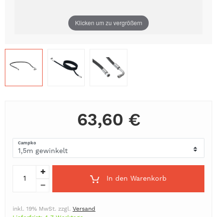
Klicken um zu vergrößern
63,60 €
Campko
In den Warenkorb
inkl. 19% MwSt. zzgl.
Versand