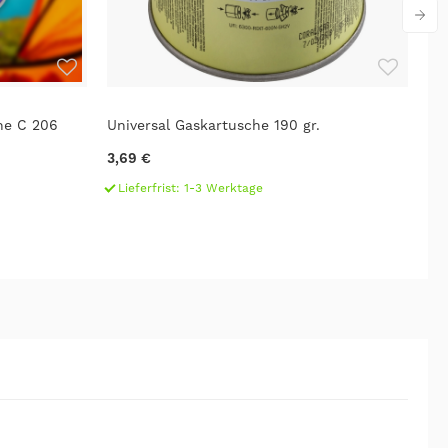
he C 206
Universal Gaskartusche 190 gr.
GO
3,69 €
4,
Lieferfrist: 1-3 Werktage
L