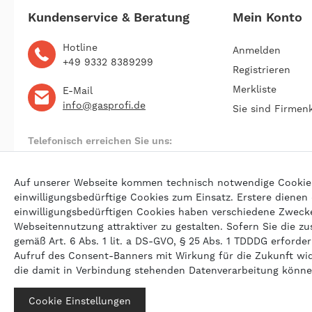
Kundenservice & Beratung
Mein Konto
Hotline
Anmelden
+49 9332 8389299
Registrieren
Merkliste
E-Mail
info@gasprofi.de
Sie sind Firmen
Telefonisch erreichen Sie uns:
Montag bis Freitag 09:00 bis 22:00 Uhr
Auf unserer Webseite kommen technisch notwendige Cookies (
einwilligungsbedürftige Cookies zum Einsatz. Erstere dienen
einwilligungsbedürftigen Cookies haben verschiedene Zwecke 
© 202
Webseitennutzung attraktiver zu gestalten. Sofern Sie die zu
gemäß Art. 6 Abs. 1 lit. a DS-GVO, § 25 Abs. 1 TDDDG erforderl
Aufruf des Consent-Banners mit Wirkung für die Zukunft wi
die damit in Verbindung stehenden Datenverarbeitung könn
Cookie Einstellungen