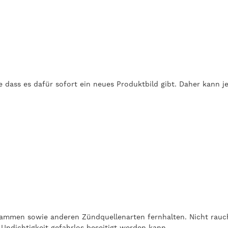
e dass es dafür sofort ein neues Produktbild gibt. Daher kann
Flammen sowie anderen Zündquellenarten fernhalten. Nicht rauc
Undichtigkeit gefahrlos beseitigt werden kann.