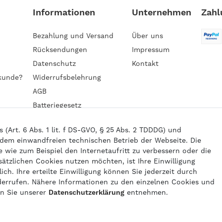
Informationen
Unternehmen
Zahl
Bezahlung und Versand
Über uns
Rücksendungen
Impressum
Datenschutz
Kontakt
kunde?
Widerrufsbelehrung
AGB
Batteriegesetz
Barrierefreiheitserklärung
Art. 6 Abs. 1 lit. f DS-GVO, § 25 Abs. 2 TDDDG) und
 dem einwandfreien technischen Betrieb der Webseite. Die
wie zum Beispiel den Internetaufritt zu verbessern oder die
6 gasprofi / Alle Preise sind inkl. geseztl. Mehrwertsteuer und zzgl.
Versand
sätzlichen Cookies nutzen möchten, ist Ihre Einwilligung
powered by
createyourtemplate
ich. Ihre erteilte Einwilligung können Sie jederzeit durch
derrufen. Nähere Informationen zu den einzelnen Cookies und
en Sie unserer
Daten­schutz­erklärung
entnehmen.
Kontakt
Vertrag widerrufen