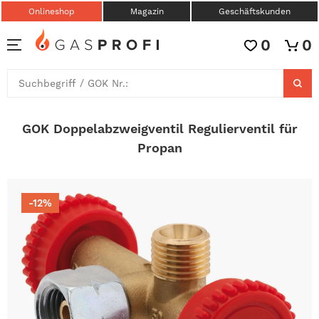
Onlineshop
Magazin
Geschäftskunden
0
0
GOK Doppelabzweigventil Regulierventil für
Propan
-12%