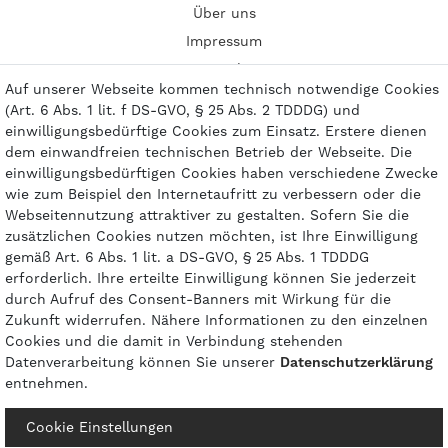
Über uns
Impressum
Kontakt
Auf unserer Webseite kommen technisch notwendige Cookies
(Art. 6 Abs. 1 lit. f DS-GVO, § 25 Abs. 2 TDDDG) und
einwilligungsbedürftige Cookies zum Einsatz. Erstere dienen
dem einwandfreien technischen Betrieb der Webseite. Die
einwilligungsbedürftigen Cookies haben verschiedene Zwecke
Zahlungsarten
wie zum Beispiel den Internetaufritt zu verbessern oder die
Webseitennutzung attraktiver zu gestalten. Sofern Sie die
zusätzlichen Cookies nutzen möchten, ist Ihre Einwilligung
gemäß Art. 6 Abs. 1 lit. a DS-GVO, § 25 Abs. 1 TDDDG
erforderlich. Ihre erteilte Einwilligung können Sie jederzeit
durch Aufruf des Consent-Banners mit Wirkung für die
Zukunft widerrufen. Nähere Informationen zu den einzelnen
Cookies und die damit in Verbindung stehenden
Datenverarbeitung können Sie unserer
Daten­schutz­erklärung
entnehmen.
© 2026 gasprofi / Alle Preise sind inkl. geseztl. Mehrwertsteuer und zzgl.
Cookie Einstellungen
Versandkosten
powered by
createyourtemplate