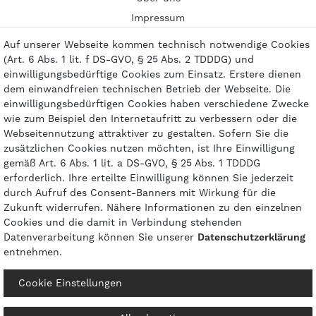
Impressum
Kontakt
Auf unserer Webseite kommen technisch notwendige Cookies
(Art. 6 Abs. 1 lit. f DS-GVO, § 25 Abs. 2 TDDDG) und
einwilligungsbedürftige Cookies zum Einsatz. Erstere dienen
dem einwandfreien technischen Betrieb der Webseite. Die
einwilligungsbedürftigen Cookies haben verschiedene Zwecke
Zahlungsarten
wie zum Beispiel den Internetaufritt zu verbessern oder die
Webseitennutzung attraktiver zu gestalten. Sofern Sie die
zusätzlichen Cookies nutzen möchten, ist Ihre Einwilligung
gemäß Art. 6 Abs. 1 lit. a DS-GVO, § 25 Abs. 1 TDDDG
erforderlich. Ihre erteilte Einwilligung können Sie jederzeit
durch Aufruf des Consent-Banners mit Wirkung für die
Zukunft widerrufen. Nähere Informationen zu den einzelnen
Cookies und die damit in Verbindung stehenden
Datenverarbeitung können Sie unserer
Daten­schutz­erklärung
entnehmen.
© 2026 gasprofi / Alle Preise sind inkl. geseztl. Mehrwertsteuer und zzgl.
Cookie Einstellungen
Versandkosten
powered by
createyourtemplate