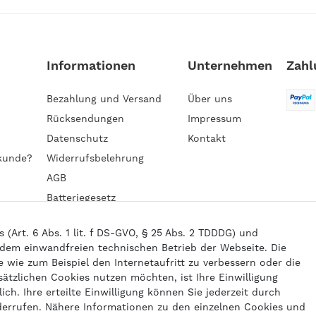
Informationen
Unternehmen
Zahl
Bezahlung und Versand
Über uns
Rücksendungen
Impressum
Datenschutz
Kontakt
kunde?
Widerrufsbelehrung
AGB
Batteriegesetz
Barrierefreiheitserklärung
Art. 6 Abs. 1 lit. f DS-GVO, § 25 Abs. 2 TDDDG) und
 dem einwandfreien technischen Betrieb der Webseite. Die
wie zum Beispiel den Internetaufritt zu verbessern oder die
6 gasprofi / Alle Preise sind inkl. geseztl. Mehrwertsteuer und zzgl.
Versand
sätzlichen Cookies nutzen möchten, ist Ihre Einwilligung
powered by
createyourtemplate
ich. Ihre erteilte Einwilligung können Sie jederzeit durch
derrufen. Nähere Informationen zu den einzelnen Cookies und