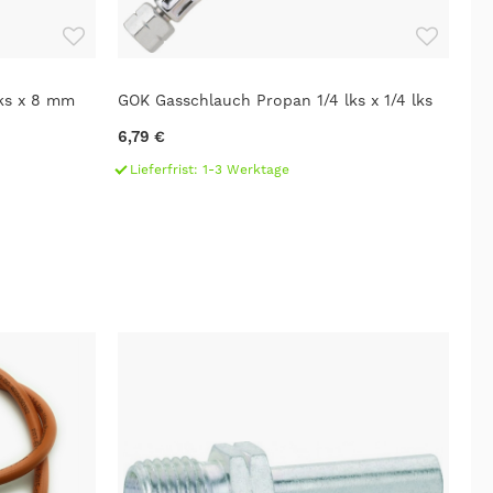
ks x 8 mm
GOK Gasschlauch Propan 1/4 lks x 1/4 lks
Ga
6,79 €
6,
Lieferfrist: 1-3 Werktage
L