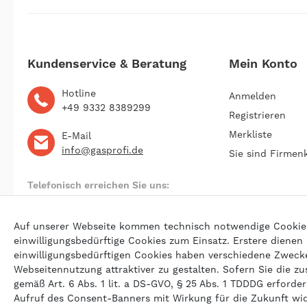
Kundenservice & Beratung
Mein Konto
Hotline
Anmelden
+49 9332 8389299
Registrieren
Merkliste
E-Mail
info@gasprofi.de
Sie sind Firmen
Telefonisch erreichen Sie uns:
Montag bis Freitag 09:00 bis 22:00 Uhr
Auf unserer Webseite kommen technisch notwendige Cookies (
einwilligungsbedürftige Cookies zum Einsatz. Erstere dienen
einwilligungsbedürftigen Cookies haben verschiedene Zwecke 
© 202
Webseitennutzung attraktiver zu gestalten. Sofern Sie die zu
gemäß Art. 6 Abs. 1 lit. a DS-GVO, § 25 Abs. 1 TDDDG erforderl
Aufruf des Consent-Banners mit Wirkung für die Zukunft wi