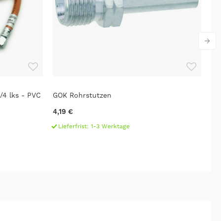
/4 lks - PVC
GOK Rohrstutzen
GO
WA
4,19 €
13
Lieferfrist: 1-3 Werktage
L