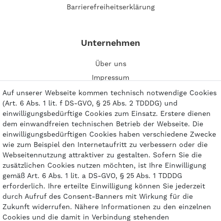
Barrierefreiheitserklärung
Unternehmen
Über uns
Impressum
Kontakt
Auf unserer Webseite kommen technisch notwendige Cookies
(Art. 6 Abs. 1 lit. f DS-GVO, § 25 Abs. 2 TDDDG) und
einwilligungsbedürftige Cookies zum Einsatz. Erstere dienen
dem einwandfreien technischen Betrieb der Webseite. Die
einwilligungsbedürftigen Cookies haben verschiedene Zwecke
wie zum Beispiel den Internetaufritt zu verbessern oder die
Zahlungsarten
Webseitennutzung attraktiver zu gestalten. Sofern Sie die
zusätzlichen Cookies nutzen möchten, ist Ihre Einwilligung
gemäß Art. 6 Abs. 1 lit. a DS-GVO, § 25 Abs. 1 TDDDG
erforderlich. Ihre erteilte Einwilligung können Sie jederzeit
durch Aufruf des Consent-Banners mit Wirkung für die
Zukunft widerrufen. Nähere Informationen zu den einzelnen
Cookies und die damit in Verbindung stehenden