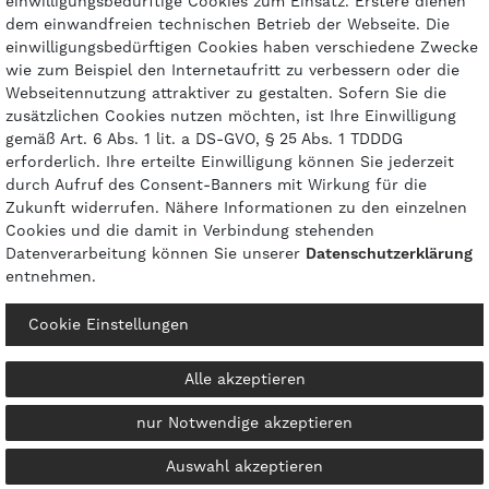
einwilligungsbedürftige Cookies zum Einsatz. Erstere dienen
dem einwandfreien technischen Betrieb der Webseite. Die
einwilligungsbedürftigen Cookies haben verschiedene Zwecke
Zahlungsarten
wie zum Beispiel den Internetaufritt zu verbessern oder die
Webseitennutzung attraktiver zu gestalten. Sofern Sie die
zusätzlichen Cookies nutzen möchten, ist Ihre Einwilligung
gemäß Art. 6 Abs. 1 lit. a DS-GVO, § 25 Abs. 1 TDDDG
erforderlich. Ihre erteilte Einwilligung können Sie jederzeit
durch Aufruf des Consent-Banners mit Wirkung für die
Zukunft widerrufen. Nähere Informationen zu den einzelnen
Cookies und die damit in Verbindung stehenden
Datenverarbeitung können Sie unserer
Daten­schutz­erklärung
entnehmen.
© 2026 gasprofi / Alle Preise sind inkl. geseztl. Mehrwertsteuer und zzgl.
Cookie Einstellungen
Versandkosten
powered by
createyourtemplate
Alle akzeptieren
nur Notwendige akzeptieren
Kontakt
Vertrag widerrufen
Auswahl akzeptieren