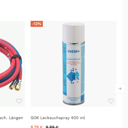
-12%
sch. Längen
GOK Lecksuchspray 400 ml
Ex
Rü
8,79 €
9,99 €