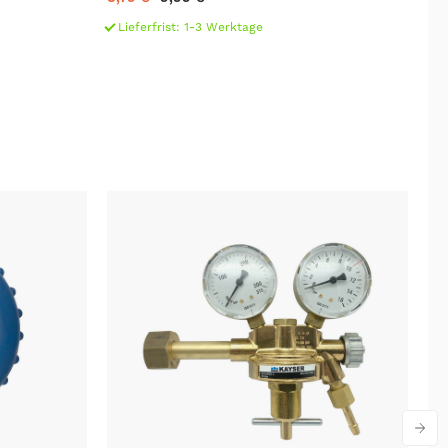
26
Lieferfrist: 1-3 Werktage
L
-