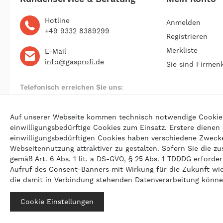
Hotline
Anmelden
+49 9332 8389299
Registrieren
Merkliste
E-Mail
info@gasprofi.de
Sie sind Firmen
Telefonisch erreichen Sie uns:
Montag bis Freitag 09:00 bis 22:00 Uhr
Auf unserer Webseite kommen technisch notwendige Cookies (
einwilligungsbedürftige Cookies zum Einsatz. Erstere dienen
einwilligungsbedürftigen Cookies haben verschiedene Zwecke 
© 202
Webseitennutzung attraktiver zu gestalten. Sofern Sie die zu
gemäß Art. 6 Abs. 1 lit. a DS-GVO, § 25 Abs. 1 TDDDG erforderl
Aufruf des Consent-Banners mit Wirkung für die Zukunft wi
die damit in Verbindung stehenden Datenverarbeitung könn
Cookie Einstellungen