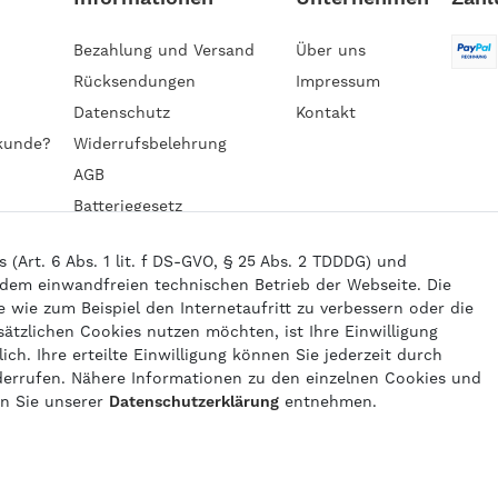
Bezahlung und Versand
Über uns
Rücksendungen
Impressum
Datenschutz
Kontakt
kunde?
Widerrufsbelehrung
AGB
Batteriegesetz
Barrierefreiheitserklärung
Art. 6 Abs. 1 lit. f DS-GVO, § 25 Abs. 2 TDDDG) und
 dem einwandfreien technischen Betrieb der Webseite. Die
wie zum Beispiel den Internetaufritt zu verbessern oder die
6 gasprofi / Alle Preise sind inkl. geseztl. Mehrwertsteuer und zzgl.
Versand
sätzlichen Cookies nutzen möchten, ist Ihre Einwilligung
powered by
createyourtemplate
ich. Ihre erteilte Einwilligung können Sie jederzeit durch
derrufen. Nähere Informationen zu den einzelnen Cookies und
en Sie unserer
Daten­schutz­erklärung
entnehmen.
Kontakt
Vertrag widerrufen