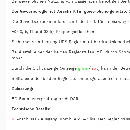
Bei gewerblichen Nutzung von Gasgeräten benötigen Sie l
Der Gewerberegler ist Vorschrift für gewerbliche genutzte 
Die Gewerbedruckminderer sind ideal z.B. für Imbisswagen
Für 3, 5, 11 und 33 kg Propangasflaschen.
Sicherheitseinrichtung ÜDS Regler mit Überdrucksicherheit
Bei Ausfall einer der beiden Reglerstufen, z.B. durch Sc
mbar.
Durch die Sichtanzeige (Anzeige
grün
/
rot
) kann der Bet
Sollte eine der beiden Reglerstufen ausgefallen sein, mu
Zulassung:
EG-Baumusterprüfung nach DGR
Technische Details:
Anschluss / Ausgang: Komb. A x 1/4" lks (Der Regler mu