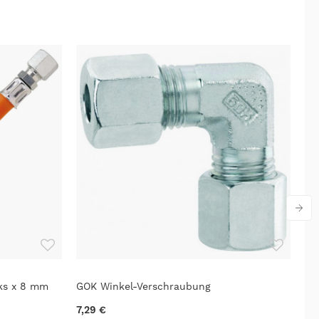
ks x 8 mm
GOK Winkel-Verschraubung
GO
7,29 €
15