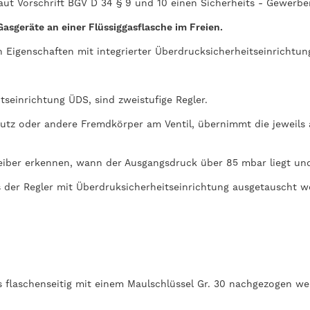
aut Vorschrift BGV D 34 § 9 und 10 einen Sicherheits - Gewerbe
Gasgeräte an einer Flüssiggasflasche im Freien.
 Eigenschaften mit integrierter Überdrucksicherheitseinrichtu
seinrichtung ÜDS, sind zweistufige Regler.
hmutz oder andere Fremdkörper am Ventil, übernimmt die jeweils
reiber erkennen, wann der Ausgangsdruck über 85 mbar liegt un
ss der Regler mit Überdruksicherheitseinrichtung ausgetauscht w
ss flaschenseitig mit einem Maulschlüssel Gr. 30 nachgezogen we