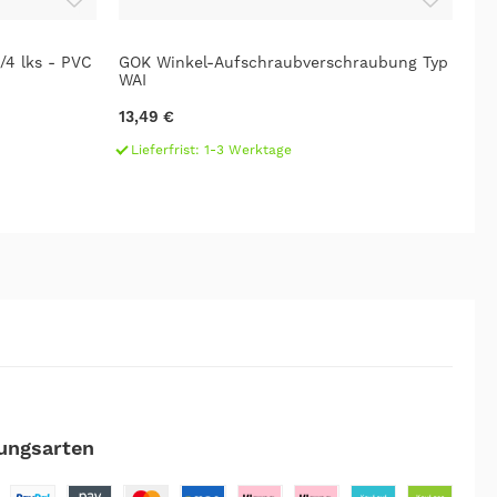
/4 lks - PVC
GOK Winkel-Aufschraubverschraubung Typ
GO
WAI
7,
13,49 €
L
Lieferfrist: 1-3 Werktage
ungsarten