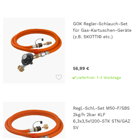
GOK Regler-Schlauch-Set
für Gas-Kartuschen-Geräte
(z.B. SKOTTI© etc.)
56,99 €
Lieferfrist: 1-3 Werktage
Regl.-Schl.-Set M50-F/SBS
2kg/h 2bar KLF
6,3x3,5x1200-STK STN/GAZ
SV