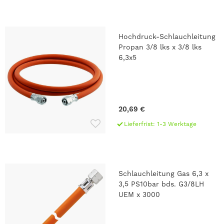
Hochdruck-Schlauchleitung
beidseitig
Propan 3/8 lks x 3/8 lks
Überwurfmutter G 3/8"
6,3x5
Linksgewinde
kältebeständig bis -30°C
nicht geeignet für
Gaskocher, Gasherde,
20,69 €
Gasgrills etc.
Lieferfrist: 1-3 Werktage
zu verwenden in
Kombination mit
Lötbrenner,
Dachdeckerbrennern etc.
Schlauchleitung Gas 6,3 x
3,5 PS10bar bds. G3/8LH
UEM x 3000