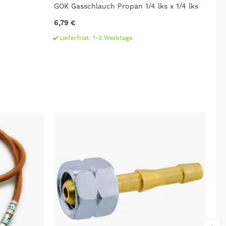
GOK Gasschlauch Propan 1/4 lks x 1/4 lks
GO
6,79 €
7,
Lieferfrist: 1-3 Werktage
L