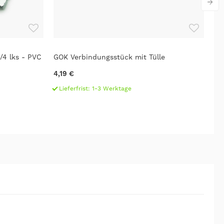
/4 lks - PVC
GOK Verbindungsstück mit Tülle
GO
mb
4,19 €
23
Lieferfrist: 1-3 Werktage
L