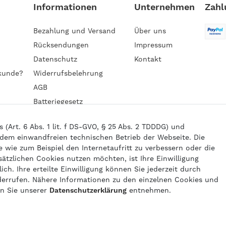
Informationen
Unternehmen
Zahl
Bezahlung und Versand
Über uns
Rücksendungen
Impressum
Datenschutz
Kontakt
kunde?
Widerrufsbelehrung
AGB
Batteriegesetz
Barrierefreiheitserklärung
Art. 6 Abs. 1 lit. f DS-GVO, § 25 Abs. 2 TDDDG) und
 dem einwandfreien technischen Betrieb der Webseite. Die
wie zum Beispiel den Internetaufritt zu verbessern oder die
6 gasprofi / Alle Preise sind inkl. geseztl. Mehrwertsteuer und zzgl.
Versand
sätzlichen Cookies nutzen möchten, ist Ihre Einwilligung
powered by
createyourtemplate
ich. Ihre erteilte Einwilligung können Sie jederzeit durch
derrufen. Nähere Informationen zu den einzelnen Cookies und
en Sie unserer
Daten­schutz­erklärung
entnehmen.
Kontakt
Vertrag widerrufen