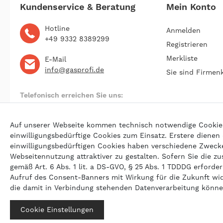
Kundenservice & Beratung
Mein Konto
Hotline
Anmelden
+49 9332 8389299
Registrieren
Merkliste
E-Mail
info@gasprofi.de
Sie sind Firmen
Telefonisch erreichen Sie uns:
Montag bis Freitag 09:00 bis 22:00 Uhr
Auf unserer Webseite kommen technisch notwendige Cookies (
einwilligungsbedürftige Cookies zum Einsatz. Erstere dienen
einwilligungsbedürftigen Cookies haben verschiedene Zwecke 
© 202
Webseitennutzung attraktiver zu gestalten. Sofern Sie die zu
gemäß Art. 6 Abs. 1 lit. a DS-GVO, § 25 Abs. 1 TDDDG erforderl
Aufruf des Consent-Banners mit Wirkung für die Zukunft wi
die damit in Verbindung stehenden Datenverarbeitung könn
Cookie Einstellungen