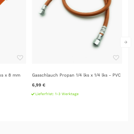
ks x 8 mm
Gasschlauch Propan 1/4 lks x 1/4 lks - PVC
GO
6,99 €
12
Lieferfrist: 1-3 Werktage
L