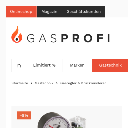
Onlineshop
Magazin
Geschäftskunden
Limitiert %
Marken
Gastechnik
Startseite
Gastechnik
Gasregler & Druckminderer
-8%