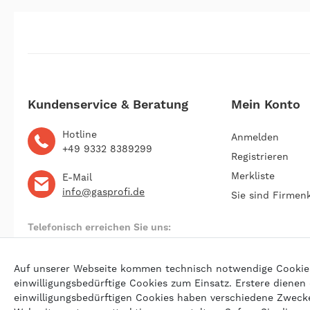
Kundenservice & Beratung
Mein Konto
Hotline
Anmelden
+49 9332 8389299
Registrieren
Merkliste
E-Mail
info@gasprofi.de
Sie sind Firmen
Telefonisch erreichen Sie uns:
Montag bis Freitag 09:00 bis 22:00 Uhr
Auf unserer Webseite kommen technisch notwendige Cookies (
einwilligungsbedürftige Cookies zum Einsatz. Erstere dienen
einwilligungsbedürftigen Cookies haben verschiedene Zwecke 
© 202