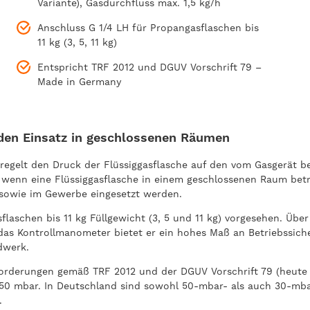
Variante), Gasdurchfluss max. 1,5 kg/h
Anschluss G 1/4 LH für Propangasflaschen bis
11 kg (3, 5, 11 kg)
Entspricht TRF 2012 und DGUV Vorschrift 79 –
Made in Germany
 den Einsatz in geschlossenen Räumen
regelt den Druck der Flüssiggasflasche auf den vom Gasgerät be
n, wenn eine Flüssiggasflasche in einem geschlossenen Raum be
 sowie im Gewerbe eingesetzt werden.
laschen bis 11 kg Füllgewicht (3, 5 und 11 kg) vorgesehen. Über
 das Kontrollmanometer bietet er ein hohes Maß an Betriebssich
dwerk.
nforderungen gemäß TRF 2012 und der DGUV Vorschrift 79 (heute
50 mbar. In Deutschland sind sowohl 50-mbar- als auch 30-mbar-
.