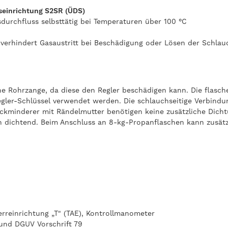
tseinrichtung S2SR (ÜDS)
sdurchfluss selbsttätig bei Temperaturen über 100 °C
verhindert Gasaustritt bei Beschädigung oder Lösen der Schlau
 Rohrzange, da diese den Regler beschädigen kann. Die flaschen
egler-Schlüssel verwendet werden. Die schlauchseitige Verbindu
kminderer mit Rändelmutter benötigen keine zusätzliche Dichtun
ch dichtend. Beim Anschluss an 8-kg-Propanflaschen kann zusätzl
rreinrichtung „T" (TAE), Kontrollmanometer
und DGUV Vorschrift 79