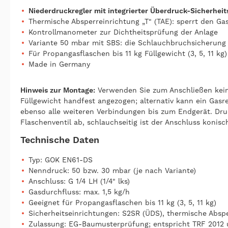
Niederdruckregler mit integrierter Überdruck-Sicherhei
Thermische Absperreinrichtung „T" (TAE): sperrt den Ga
Kontrollmanometer zur Dichtheitsprüfung der Anlage
Variante 50 mbar mit SBS: die Schlauchbruchsicherung 
Für Propangasflaschen bis 11 kg Füllgewicht (3, 5, 11 kg)
Made in Germany
Hinweis zur Montage:
Verwenden Sie zum Anschließen keine
Füllgewicht handfest angezogen; alternativ kann ein Gasr
ebenso alle weiteren Verbindungen bis zum Endgerät. Druc
Flaschenventil ab, schlauchseitig ist der Anschluss konis
Technische Daten
Typ: GOK EN61-DS
Nenndruck: 50 bzw. 30 mbar (je nach Variante)
Anschluss: G 1/4 LH (1/4" lks)
Gasdurchfluss: max. 1,5 kg/h
Geeignet für Propangasflaschen bis 11 kg (3, 5, 11 kg)
Sicherheitseinrichtungen: S2SR (ÜDS), thermische Abspe
Zulassung: EG-Baumusterprüfung; entspricht TRF 2012 