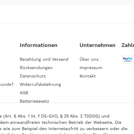
Informationen
Unternehmen
Zahl
Bezahlung und Versand
Über uns
Rücksendungen
Impressum
Datenschutz
Kontakt
kunde?
Widerrufsbelehrung
AGB
Batteriegesetz
Barrierefreiheitserklärung
Art. 6 Abs. 1 lit. f DS-GVO, § 25 Abs. 2 TDDDG) und
 dem einwandfreien technischen Betrieb der Webseite. Die
wie zum Beispiel den Internetaufritt zu verbessern oder die
6 gasprofi / Alle Preise sind inkl. geseztl. Mehrwertsteuer und zzgl.
Versand