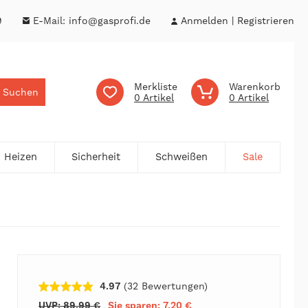
9
E-Mail:
info@gasprofi.de
Anmelden
Registrieren
Merkliste
Warenkorb
Suchen
0
0
Heizen
Sicherheit
Schweißen
Sale
4.97
(32
Bewertungen
)
UVP: 89,99 €
Sie sparen: 7,20 €