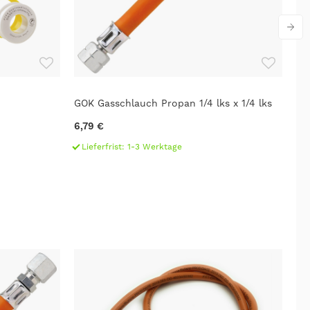
GOK Gasschlauch Propan 1/4 lks x 1/4 lks
GO
6,79 €
62
Lieferfrist: 1-3 Werktage
L