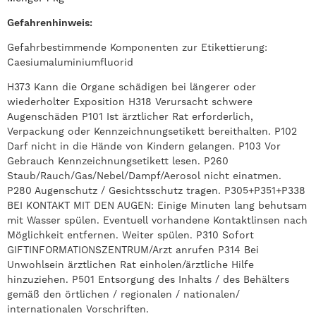
Gefahrenhinweis:
Gefahrbestimmende Komponenten zur Etikettierung:
Caesiumaluminiumfluorid
H373 Kann die Organe schädigen bei längerer oder
wiederholter Exposition H318 Verursacht schwere
Augenschäden P101 Ist ärztlicher Rat erforderlich,
Verpackung oder Kennzeichnungsetikett bereithalten. P102
Darf nicht in die Hände von Kindern gelangen. P103 Vor
Gebrauch Kennzeichnungsetikett lesen. P260
Staub/Rauch/Gas/Nebel/Dampf/Aerosol nicht einatmen.
P280 Augenschutz / Gesichtsschutz tragen. P305+P351+P338
BEI KONTAKT MIT DEN AUGEN: Einige Minuten lang behutsam
mit Wasser spülen. Eventuell vorhandene Kontaktlinsen nach
Möglichkeit entfernen. Weiter spülen. P310 Sofort
GIFTINFORMATIONSZENTRUM/Arzt anrufen P314 Bei
Unwohlsein ärztlichen Rat einholen/ärztliche Hilfe
hinzuziehen. P501 Entsorgung des Inhalts / des Behälters
gemäß den örtlichen / regionalen / nationalen/
internationalen Vorschriften.