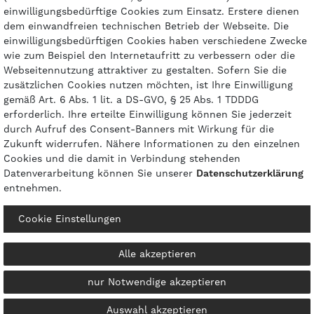
einwilligungsbedürftige Cookies zum Einsatz. Erstere dienen
dem einwandfreien technischen Betrieb der Webseite. Die
einwilligungsbedürftigen Cookies haben verschiedene Zwecke
Zahlungsarten
wie zum Beispiel den Internetaufritt zu verbessern oder die
Webseitennutzung attraktiver zu gestalten. Sofern Sie die
zusätzlichen Cookies nutzen möchten, ist Ihre Einwilligung
gemäß Art. 6 Abs. 1 lit. a DS-GVO, § 25 Abs. 1 TDDDG
erforderlich. Ihre erteilte Einwilligung können Sie jederzeit
durch Aufruf des Consent-Banners mit Wirkung für die
Zukunft widerrufen. Nähere Informationen zu den einzelnen
Cookies und die damit in Verbindung stehenden
Datenverarbeitung können Sie unserer
Daten­schutz­erklärung
entnehmen.
© 2026 gasprofi / Alle Preise sind inkl. geseztl. Mehrwertsteuer und zzgl.
Cookie Einstellungen
Versandkosten
powered by
createyourtemplate
Alle akzeptieren
nur Notwendige akzeptieren
Kontakt
Vertrag widerrufen
Auswahl akzeptieren