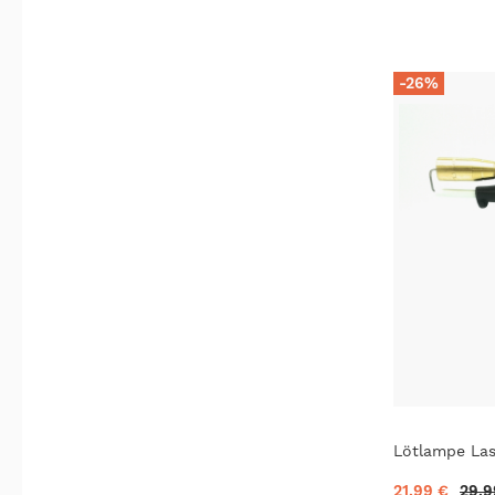
-26%
Lötlampe La
21,99 €
29,9