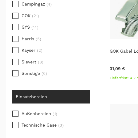
Campingaz
(4)
GOK
(21)
GYS
(14)
Harris
(5)
Kayser
(2)
GOK Gabel L
Sievert
(8)
31,09 €
Sonstige
(6)
Lieferfrist: 4-
Einsatzbereich
Außenbereich
(1)
Technische Gase
(3)