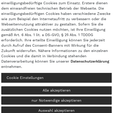
einwilligungsbedürftige Cookies zum Einsatz. Erstere dienen
dem einwandfreien technischen Betrieb der Webseite. Die
einwilligungsbedürftigen Cookies haben verschiedene Zwecke
wie zum Beispiel den Internetaufritt zu verbessern oder die
Zahlungsarten
Webseitennutzung attraktiver zu gestalten. Sofern Sie die
zusätzlichen Cookies nutzen möchten, ist Ihre Einwilligung
gemäß Art. 6 Abs. 1 lit. a DS-GVO, § 25 Abs. 1 TDDDG
erforderlich. Ihre erteilte Einwilligung können Sie jederzeit
durch Aufruf des Consent-Banners mit Wirkung für die
Zukunft widerrufen. Nähere Informationen zu den einzelnen
Cookies und die damit in Verbindung stehenden
Datenverarbeitung können Sie unserer
Daten­schutz­erklärung
entnehmen.
Cookie Einstellungen
© 2026 gasprofi / Alle Preise sind inkl. geseztl. Mehrwertsteuer und zzgl.
Versandkosten
powered by
createyourtemplate
Alle akzeptieren
nur Notwendige akzeptieren
Auswahl akzeptieren
Kontakt