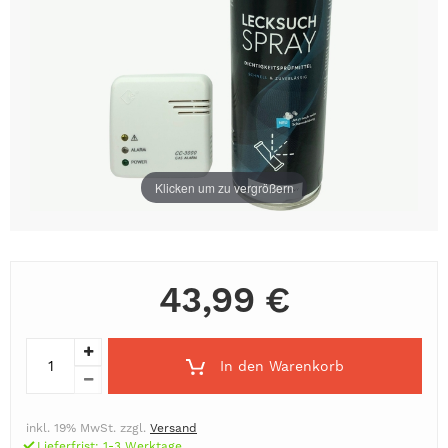
Klicken um zu vergrößern
43,99 €
In den Warenkorb
inkl. 19% MwSt. zzgl.
Versand
Lieferfrist: 1-3 Werktage