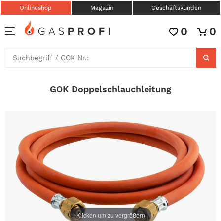
Onlineshop
Magazin
Geschäftskunden
0
0
GOK Doppelschlauchleitung
Klicken um zu vergrößern