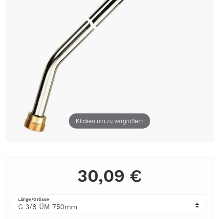
Klicken um zu vergrößern
30,09 €
Länge/Grösse