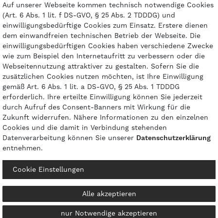
Auf unserer Webseite kommen technisch notwendige Cookies
(Art. 6 Abs. 1 lit. f DS-GVO, § 25 Abs. 2 TDDDG) und
einwilligungsbedürftige Cookies zum Einsatz. Erstere dienen
dem einwandfreien technischen Betrieb der Webseite. Die
einwilligungsbedürftigen Cookies haben verschiedene Zwecke
Zahlungsarten
wie zum Beispiel den Internetaufritt zu verbessern oder die
Webseitennutzung attraktiver zu gestalten. Sofern Sie die
zusätzlichen Cookies nutzen möchten, ist Ihre Einwilligung
gemäß Art. 6 Abs. 1 lit. a DS-GVO, § 25 Abs. 1 TDDDG
erforderlich. Ihre erteilte Einwilligung können Sie jederzeit
durch Aufruf des Consent-Banners mit Wirkung für die
Zukunft widerrufen. Nähere Informationen zu den einzelnen
Cookies und die damit in Verbindung stehenden
Datenverarbeitung können Sie unserer
Daten­schutz­erklärung
entnehmen.
© 2026 gasprofi / Alle Preise sind inkl. geseztl. Mehrwertsteuer und zzgl.
Cookie Einstellungen
Versandkosten
powered by
createyourtemplate
Alle akzeptieren
nur Notwendige akzeptieren